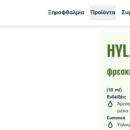
Ξηροφθαλμία
Προϊόντα
Συ
HYL
φρεσκά
(10 ml)
Ενδείξεις
Άμεση
μάτια.
Συστατικά
Υαλου