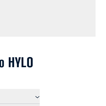
το HYLO