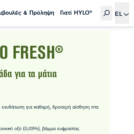
μβουλές & Πρόληψη
Γιατί HYLO®
EL
O FRESH®
δα για τα μάτια
 ενυδάτωση για καθαρή, δροσερή αίσθηση στα
ρονικό οξύ (0,03%), βάμμα ευφρασίας