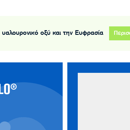
 υαλουρονικό οξύ και την Ευφρασία
Περισ
ΒΊΝΤΕΟ
LO®
HYLO® ΓΙΑ
GAMERS
Play video