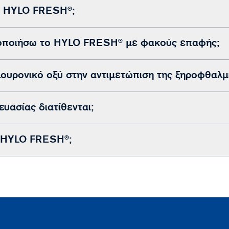
ο HYLO FRESH®;
οποιήσω το HYLO FRESH® με φακούς επαφής;
ουρονικό οξύ στην αντιμετώπιση της ξηροφθαλμ
υασίας διατίθενται;
ο HYLO FRESH®;