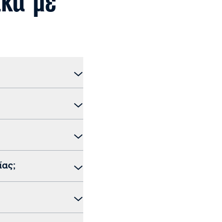
ικά με
ίας;