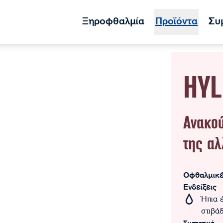
Ξηροφθαλμία
Προϊόντα
Συ
HYL
Ανακο
της αλ
Οφθαλμικέ
Ενδείξεις
Ήπια 
στιβά