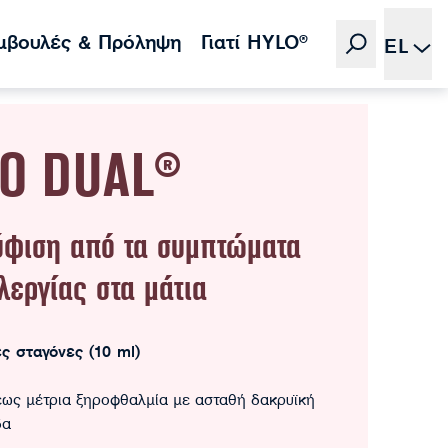
μβουλές & Πρόληψη
Γιατί HYLO®
EL
O DUAL®
ύφιση από τα συμπτώματα
λεργίας στα μάτια
ς σταγόνες (10 ml)
έως μέτρια ξηροφθαλμία με ασταθή δακρυϊκή
δα