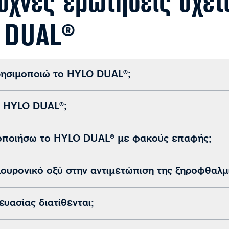
συχνές ερωτήσεις σχετ
O DUAL®
ρησιμοποιώ το HYLO DUAL®;
 HYLO DUAL®;
οποιήσω το HYLO DUAL® με φακούς επαφής;
ουρονικό οξύ στην αντιμετώπιση της ξηροφθαλμ
υασίας διατίθενται;