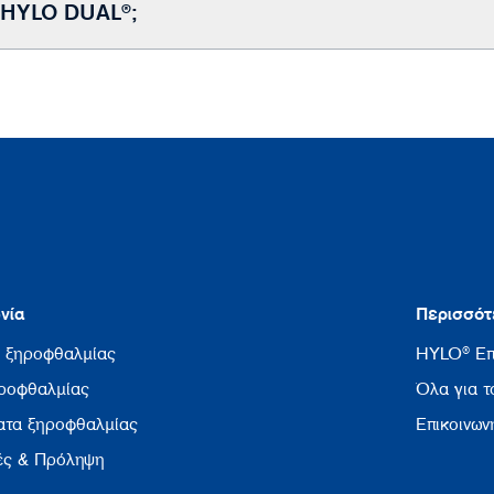
ο HYLO DUAL®;
νία
Περισσότ
 ξηροφθαλμίας
HYLO® Επ
ηροφθαλμίας
Όλα για 
ατα ξηροφθαλμίας
Επικοινων
ές & Πρόληψη